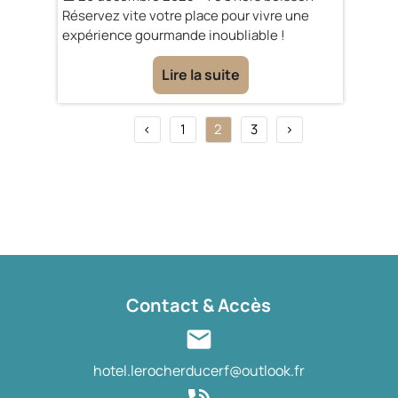
Réservez vite votre place pour vivre une
expérience gourmande inoubliable !
Lire la suite
<
1
2
3
>
Contact & Accès
mail
hotel.lerocherducerf@outlook.fr