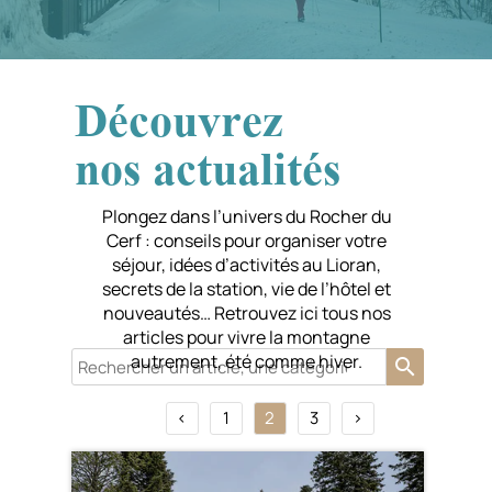
Découvrez
nos actualités
Plongez dans l’univers du Rocher du
Cerf : conseils pour organiser votre
séjour, idées d’activités au Lioran,
secrets de la station, vie de l’hôtel et
nouveautés… Retrouvez ici tous nos
articles pour vivre la montagne
autrement, été comme hiver.
search
<
1
2
3
>