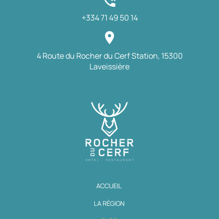
phone_in_talk
+334 71 49 50 14
place
4 Route du Rocher du Cerf Station, 15300
Laveissière
ACCUEIL
LA RÉGION