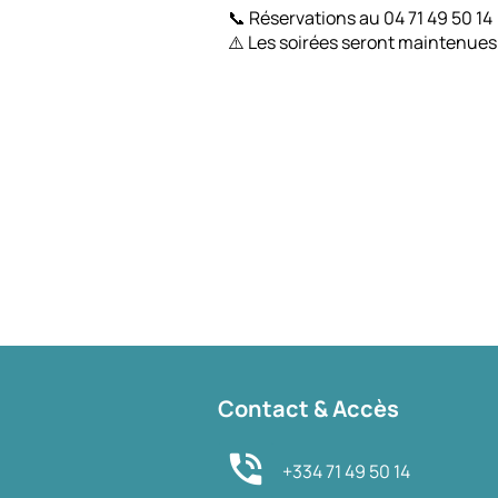
📞 Réservations au 04 71 49 50 14
⚠️ Les soirées seront maintenues
Contact & Accès
phone_in_talk
+334 71 49 50 14